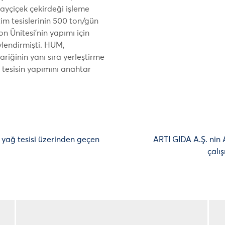
yçiçek çekirdeği işleme
im tesislerinin 500 ton/gün
on Ünitesi’nin yapımı için
lendirmişti. HUM,
riğinin yanı sıra yerleştirme
k tesisin yapımını anahtar
 yağ tesisi üzerinden geçen
ARTI GIDA A.Ş. nin 
çalı