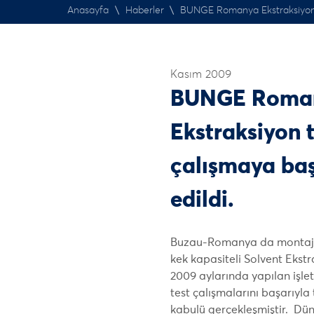
Anasayfa
\
Haberler
\
BUNGE Romanya Ekstraksiyon te
Kasım 2009
BUNGE Roma
Ekstraksiyon t
çalışmaya baş
edildi.
Buzau-Romanya da montaj
kek kapasiteli Solvent Ekst
2009 aylarında yapılan işl
test çalışmalarını başarıyla
kabulü gerçekleşmiştir. D