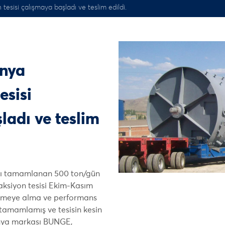
sisi çalışmaya başladı ve teslim edildi.
nya
esisi
ladı ve teslim
ı tamamlanan 500 ton/gün
raksiyon tesisi Ekim-Kasım
etmeye alma ve performans
 tamamlamış ve tesisin kesin
ünya markası BUNGE,