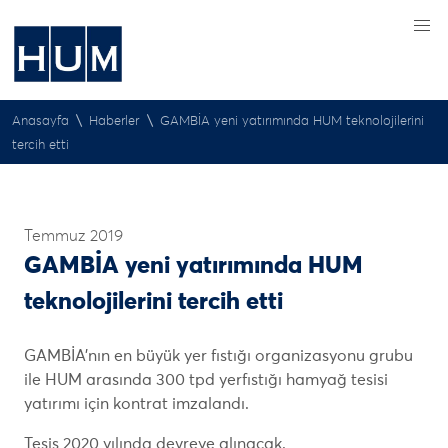
\
\
Anasayfa
Haberler
GAMBİA yeni yatırımında HUM teknolojilerini
tercih etti
Temmuz 2019
GAMBİA yeni yatırımında HUM
teknolojilerini tercih etti
GAMBİA’nın en büyük yer fıstığı organizasyonu grubu
ile HUM arasında 300 tpd yerfıstığı hamyağ tesisi
yatırımı için kontrat imzalandı.
Tesis 2020 yılında devreye alınacak.