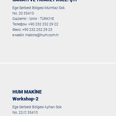
Ege Serbest Bölgesi Mümtaz Sok.
No. 20 35410
Gaziemir - İzmir - TÜRKİYE
Телефон: +90 232 252 29 22
Факс: +90 232 252 29 23
е-мейл:
makine@hum.com.tr
HUM MAKİNE
Workshop-2
Ege Serbest Bölgesi Ayhan Sok.
No. 22/C 35410