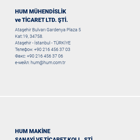
HUM MÜHENDİSLİK
ve TİCARET LTD. ŞTİ.
Ataşehir Bulvarı Gardenya Plaza 5
Kat:19, 34758.
Ataşehir - İstanbul - TÜRKİYE
Телефон: +90 216 456 37 03
Факс: +90 216 456 37 06
е-мейл:
hum@hum.com.tr
HUM MAKİNE
SANAYİ VE TİCARET KOLL. ŞTİ