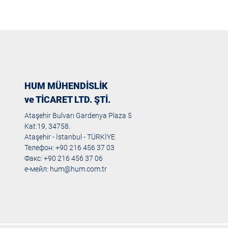
HUM MÜHENDİSLİK
ve TİCARET LTD. ŞTİ.
Ataşehir Bulvarı Gardenya Plaza 5
Kat:19, 34758.
Ataşehir - İstanbul - TÜRKİYE
Телефон: +90 216 456 37 03
Факс: +90 216 456 37 06
е-мейл:
hum@hum.com.tr