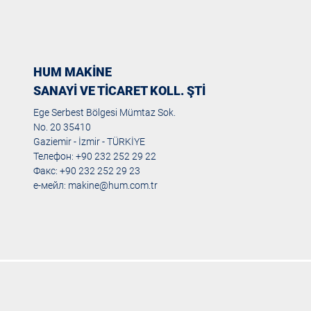
HUM MAKİNE
SANAYİ VE TİCARET KOLL. ŞTİ
Ege Serbest Bölgesi Mümtaz Sok.
No. 20 35410
Gaziemir - İzmir - TÜRKİYE
Телефон: +90 232 252 29 22
Факс: +90 232 252 29 23
е-мейл:
makine@hum.com.tr