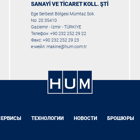
SANAYİ VE TİCARET KOLL. ŞTİ
Ege Serbest Bölgesi Mümtaz Sok.
No. 20 35410
Gaziemir - İzmir - TÜRKİYE
Телефон: +90 232 252 29 22
Факс: +90 232 252 29 23
е-мейл:
makine@hum.com.tr
СЕРВИСЫ
ТЕХНОЛОГИИ
НОВОСТИ
БРОШЮРЫ