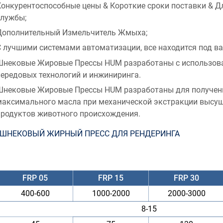
Конкурентоспособные цены & Короткие сроки поставки & Д
службы;
Дополнительный Измельчитель Жмыха;
С лучшими системами автоматизации, все находится под в
Шнековые Жировые Прессы HUM разработаны с использов
передовых технологий и инжиниринга.
Шнековые Жировые Прессы HUM разработаны для получен
максимального масла при механической экстракции высу
продуктов животного происхождения.
ШНЕКОВЫЙ ЖИРНЫЙ ПРЕСС ДЛЯ РЕНДЕРИНГА
FRP 05
FRP 15
FRP 30
400-600
1000-2000
2000-3000
8-15