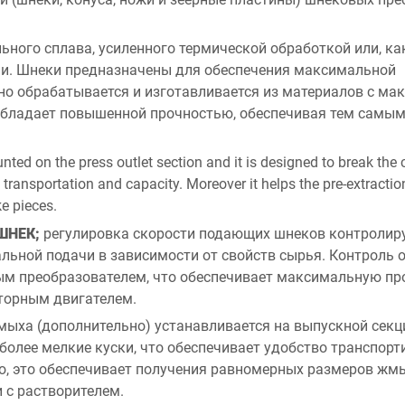
ьного сплава, усиленного термической обработкой или, как
и. Шнеки предназначены для обеспечения максимальной
ьно обрабатывается и изготавливается из материалов с м
обладает повышенной прочностью, обеспечивая тем самы
ted on the press outlet section and it is designed to break the 
e transportation and capacity. Moreover it helps the pre-extracti
e pieces.
ШНЕК;
регулировка скорости подающих шнеков контролируе
льной подачи в зависимости от свойств сырья. Контроль 
м преобразователем, что обеспечивает максимальную пр
торным двигателем.
ыха (дополнительно) устанавливается на выпускной секци
олее мелкие куски, что обеспечивает удобство транспорт
о, это обеспечивает получения равномерных размеров жм
 с растворителем.