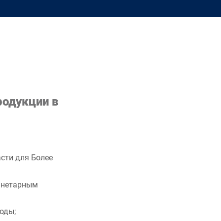
родукции в
сти для Более
анетарным
оды;