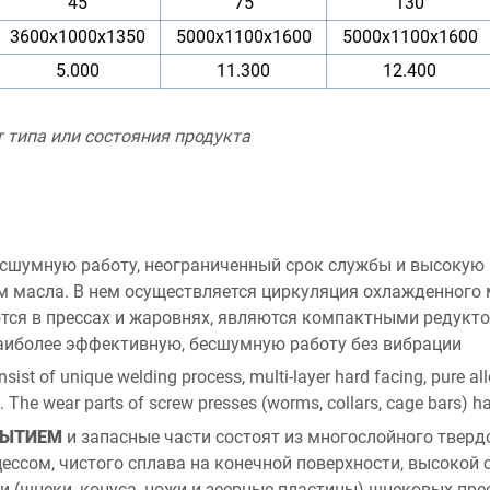
45
75
130
3600x1000x1350
5000x1100x1600
5000x1100x1600
5.000
11.300
12.400
 типа или состояния продукта
есшумную работу, неограниченный срок службы и высокую
ем масла. В нем осуществляется циркуляция охлажденного
ются в прессах и жаровнях, являются компактными редукт
наиболее эффективную, бесшумную работу без вибрации
sist of unique welding process, multi-layer hard facing, pure all
. The wear parts of screw presses (worms, collars, cage bars) ha
РЫТИЕМ
и запасные части состоят из многослойного тверд
сом, чистого сплава на конечной поверхности, высокой с
 (шнеки, конуса, ножи и зеерные пластины) шнековых пр