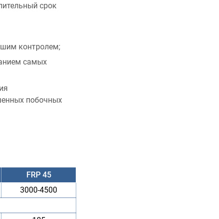
лительный срок
ашим контролем;
анием самых
ия
шенных побочных
FRP 45
3000-4500