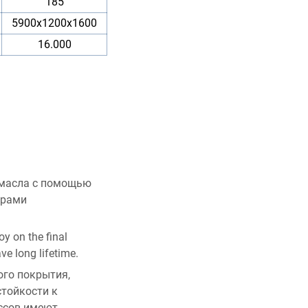
185
5900x1200x1600
16.000
 масла с помощью
орами
oy on the final
ve long lifetime.
ого покрытия,
тойкости к
ессов имеют