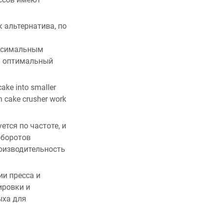
 альтернатива, по
аксимальным
м оптимальный
cake into smaller
on cake crusher work
тся по частоте, и
оборотов
оизводительность
и пресса и
ировки и
ыха для