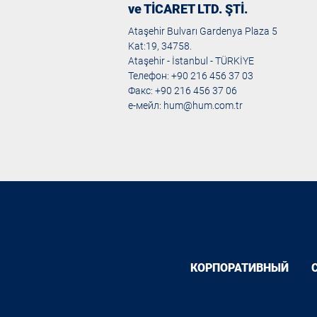
ve TİCARET LTD. ŞTİ.
Ataşehir Bulvarı Gardenya Plaza 5
Kat:19, 34758.
Ataşehir - İstanbul - TÜRKİYE
Телефон: +90 216 456 37 03
Факс: +90 216 456 37 06
е-мейл:
hum@hum.com.tr
КОРПОРАТИВНЫЙ