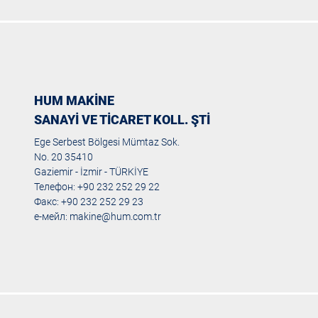
HUM MAKİNE
SANAYİ VE TİCARET KOLL. ŞTİ
Ege Serbest Bölgesi Mümtaz Sok.
No. 20 35410
Gaziemir - İzmir - TÜRKİYE
Телефон: +90 232 252 29 22
Факс: +90 232 252 29 23
е-мейл:
makine@hum.com.tr