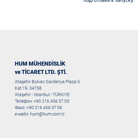
подготовке к запуску.
HUM MÜHENDİSLİK
ve TİCARET LTD. ŞTİ.
Ataşehir Bulvarı Gardenya Plaza 5
Kat:19, 34758.
Ataşehir - İstanbul - TÜRKİYE
Телефон: +90 216 456 37 03
Факс: +90 216 456 37 06
е-мейл:
hum@hum.com.tr