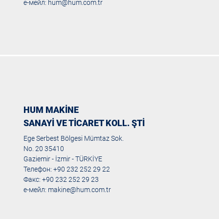
е-мейл:
hum@hum.com.tr
HUM MAKİNE
SANAYİ VE TİCARET KOLL. ŞTİ
Ege Serbest Bölgesi Mümtaz Sok.
No. 20 35410
Gaziemir - İzmir - TÜRKİYE
Телефон: +90 232 252 29 22
Факс: +90 232 252 29 23
е-мейл:
makine@hum.com.tr